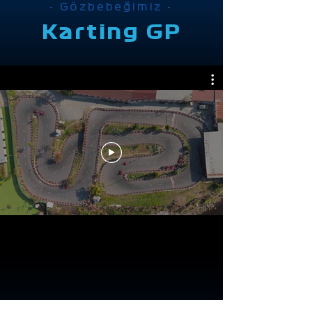
- Gözbebeğimiz -
Karting GP