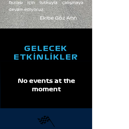
fazlası için tutkuyla çalışmaya
devam ediyoruz.
Ekibe Göz Atın
GELECEK
ETKİNLİKLER
No events at the
moment