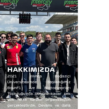
HAKKIMIZDA
2021 Yılında Boğaziçi
Üniversitesi'nde Başladığımız
BounF1 ve Motorsporları
Topluluğu'nda bugüne kadar pek
çok farklı türden organizasyon
gerçekleştirdik. Devamı ve daha