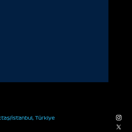
ktaş/İstanbul, Türkiye