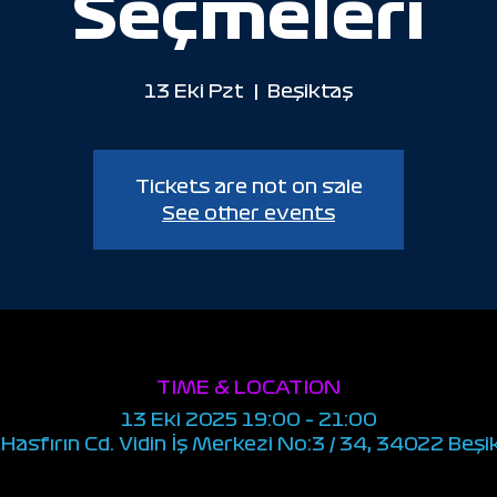
Seçmeleri
13 Eki Pzt
  |  
Beşiktaş
Tickets are not on sale
See other events
TIME & LOCATION
13 Eki 2025 19:00 – 21:00
Hasfırın Cd. Vidin İş Merkezi No:3 / 34, 34022 Beşi