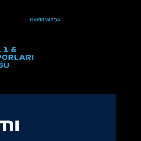
HAKKIMIZDA
 1 &
ORLARI
ĞU
mı