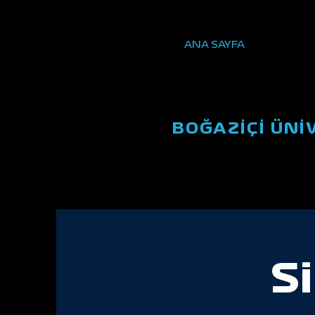
ANA SAYFA
BOĞAZİÇİ ÜNİ
S