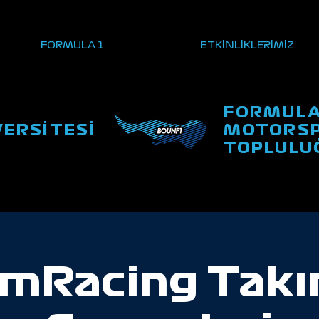
FORMULA 1
ETKİNLİKLERİMİZ
FORMULA
VERSİTESİ
MOTORSP
TOPLULU
imRacing Takı