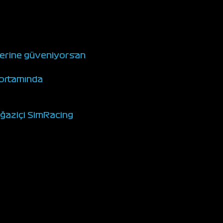
lerine güveniyorsan 
 ortamında 
oğaziçi SimRacing 