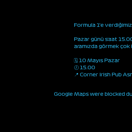
Formula 1’e verdiğimi
Pazar günü saat 15.00’
aramızda görmek çok is
🗓️ 10 Mayıs Pazar
🕖 15.00
📍 Corner Irish Pub As
Google Maps were blocked due 