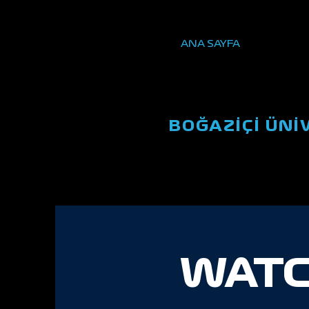
ANA SAYFA
BOĞAZİÇİ ÜNİ
WATCH