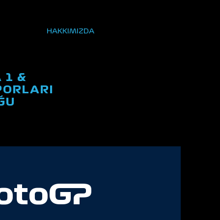
HAKKIMIZDA
 1 &
ORLARI
ĞU
MotoGP