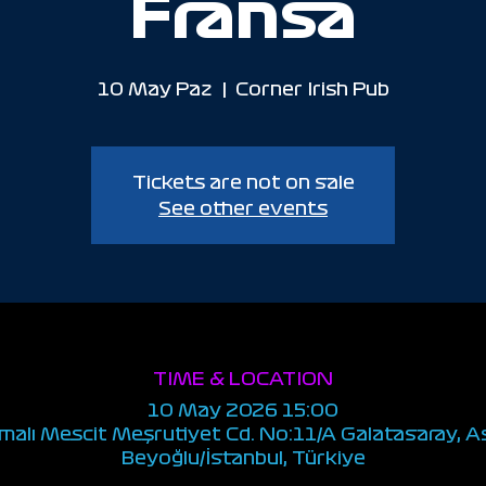
Fransa
10 May Paz
  |  
Corner Irish Pub
Tickets are not on sale
See other events
TIME & LOCATION
10 May 2026 15:00
smalı Mescit Meşrutiyet Cd. No:11/A Galatasaray, 
Beyoğlu/İstanbul, Türkiye